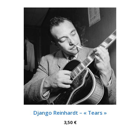
Django Reinhardt – « Tears »
3,50
€