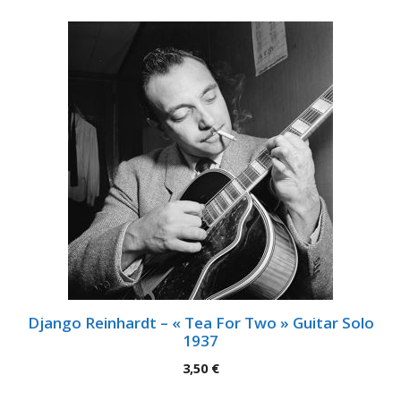
Django Reinhardt – « Tea For Two » Guitar Solo
1937
3,50
€