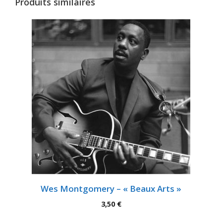
Produits similaires
Wes Montgomery – « Beaux Arts »
3,50
€