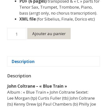
PDF (6 pages)
transposed & « C » parts for
Tenor Sax, Trumpet, Trombone, Piano,
bass (arrgt only, no chorus transcription).
XML file
(for Sibelius, Finale, Dorico etc)
quantité
Ajouter au panier
de
John
Coltrane
-
Blue
Description
Train
(Arrgt
Description
only)
John Coltrane – « Blue Train »
Album : « Blue Train » John Coltrane Sextet:
Lee Morgan (tp) Curtis Fuller (tb) John Coltrane
(ts) Kenny Drew (p) Paul Chambers (b) Philly Joe