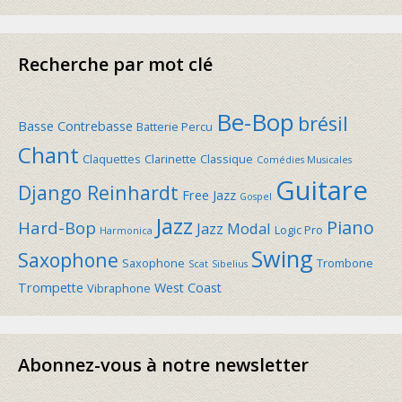
Recherche par mot clé
Be-Bop
brésil
Basse Contrebasse
Batterie Percu
Chant
Claquettes
Clarinette
Classique
Comédies Musicales
Guitare
Django Reinhardt
Free Jazz
Gospel
Jazz
Piano
Hard-Bop
Jazz Modal
Logic Pro
Harmonica
Swing
Saxophone
Saxophone
Trombone
Scat
Sibelius
Trompette
West Coast
Vibraphone
Abonnez-vous à notre newsletter