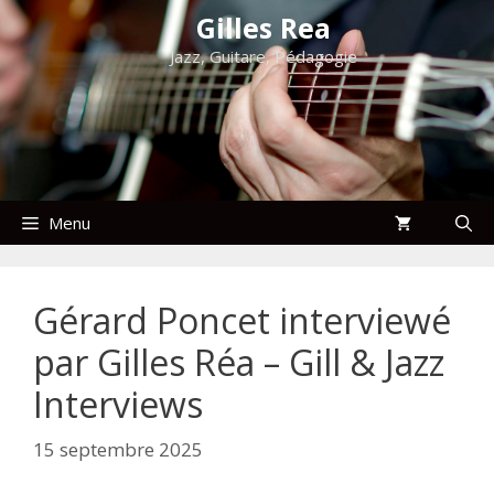
Aller
Gilles Rea
au
Jazz, Guitare, Pédagogie
contenu
Menu
Gérard Poncet interviewé
par Gilles Réa – Gill & Jazz
Interviews
15 septembre 2025